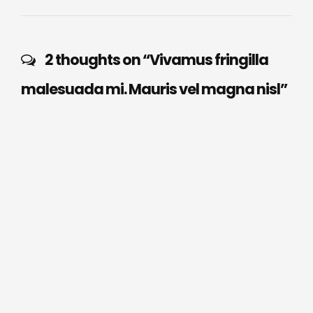
post:
2 thoughts on “
Vivamus fringilla
malesuada mi. Mauris vel magna nisl
”
Josh
says:
Reply
November 18, 2017 at 6:36 pm
Duis vel nisi in tortor volutpat mattis id id urna. Sed sed
scelerisque eros, in tincidunt lacus. Sed sed sollicitudin
ex. Aenean dictum placerat feugiat
Loren
says:
Reply