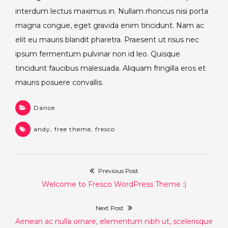
interdum lectus maximus in. Nullam rhoncus nisi porta
magna congue, eget gravida enim tincidunt. Nam ac
elit eu mauris blandit pharetra. Praesent ut risus nec
ipsum fermentum pulvinar non id leo. Quisque
tincidunt faucibus malesuada. Aliquam fringilla eros et
mauris posuere convallis.
Dance
andy
,
free theme
,
fresco
Previous Post
Post
Previous
Welcome to Fresco WordPress Theme :)
navigation
post:
Next Post
Next
Aenean ac nulla ornare, elementum nibh ut, scelerisque