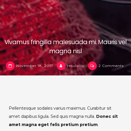
Vivamus fringilla malesuada mi. Mauris vel
magna nisl
on
November 18, 2017
resulalici
2 Comments
Viv
frin
mal
mi.
Mau
vel
Pellentesque sodales varius maximus. Curabitur sit
ma
amet dapibus ligula. Sed quis magna nulla.
Donec sit
nisl
amet magna eget felis pretium pretium
.